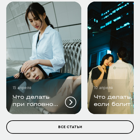
15 апреля
10 апреля
Что делать
Что делать,
при головной
если болит
боли?
ухо?
ВСЕ СТАТЬИ