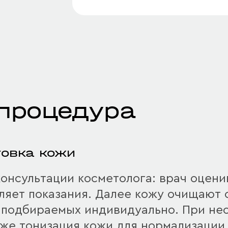
 процедура
товка кожи
онсультации косметолога: врач оцени
яет показания. Далее кожу очищают о
 подбираемых индивидуально. При не
акже тонизация кожи для нормализации