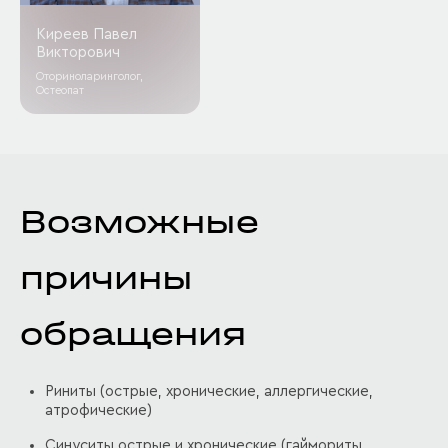
Киреев Павел
Викторович
Оториноларинголог,
Остеопат
Возможные
причины
обращения
Риниты (острые, хронические, аллергические,
атрофические)
Синуситы острые и хронические (гаймориты,