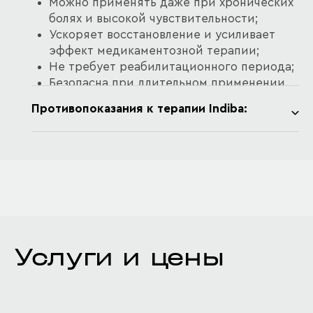
Можно применять даже при хронических
болях и высокой чувствительности;
Ускоряет восстановление и усиливает
эффект медикаментозной терапии;
Не требует реабилитационного периода;
Безопасна при длительном применении.
Противопоказания к терапии Indiba:
Острый воспалительный процесс (фаза
обострения)
Злокачественные новообразования
Беременность (особенно I триместр)
Встроенный кардиостимулятор или
электронные импланты
Тромбозы и тромбофлебиты в зоне
Услуги и цены
воздействия
Открытые раны и кожные инфекции на
участке процедуры
Повышенная температура тела,