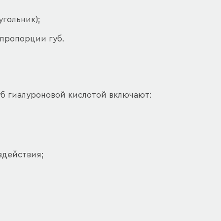
гольник);
пропорции губ.
уб гиалуроновой кислотой включают:
здействия;