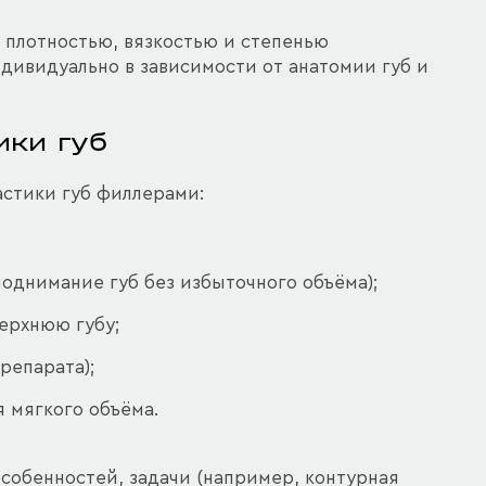
 плотностью, вязкостью и степенью
дивидуально в зависимости от анатомии губ и
ики губ
стики губ филлерами:
иподнимание губ без избыточного объёма);
верхнюю губу;
репарата);
я мягкого объёма.
собенностей, задачи (например, контурная