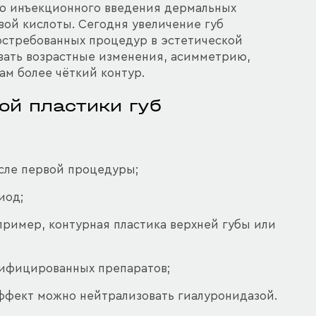
ю инъекционного введения дермальных
вой кислоты. Сегодня увеличение губ
остребованных процедур в эстетической
вать возрастные изменения, асимметрию,
ам более чёткий контур.
ой пластики губ
сле первой процедуры;
иод;
ример, контурная пластика верхней губы или
тифицированных препаратов;
фект можно нейтрализовать гиалуронидазой.