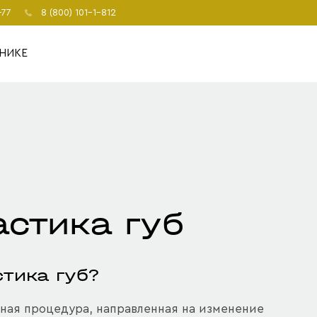
-77
8 (800) 101-1-812
НИКЕ
астика губ
стика губ?
вная процедура, направленная на изменение