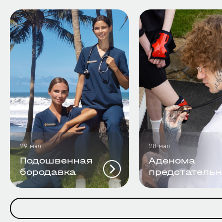
29 мая
28 мая
Подошвенная
Аденома
бородавка
предстатель
железы