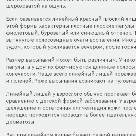
шероховатой на ощупь.
Если развивается линейный красный плоский лиш
этой формы характерны плотные плоские папулы
фиолетовый, буроватый или синюшный оттенок. Т
вытянутые полосовидные очаги воспаления. Ино
зудом, который усиливается вечером, после горя
Размер высыпаний может быть различным. У неко
папулы, а у других формируются длинные полосы
конечности. Чаще всего линейный лишай поражает
и голеней. Реже высыпания возникают на туловищ
Линейный лишай у взрослого обычно протекает б
сравнению с детской формой заболевания. У взр
шелушение и остаточная пигментация кожи после 
нередко приходится проводить более тщательную
дерматозы.
Зуд при линейном лишае бывает разной интенсивн