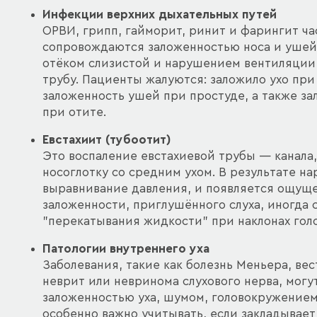
Инфекции верхних дыхательных путей
ОРВИ, грипп, гайморит, ринит и фарингит ча
сопровождаются заложенностью носа и ушей.
отёком слизистой и нарушением вентиляции 
трубу. Пациенты жалуются: заложило ухо при
заложенность ушей при простуде, а также за
при отите.
Евстахиит (тубоотит)
Это воспаление евстахиевой трубы — канал
носоглотку со средним ухом. В результате н
выравнивание давления, и появляется ощущ
заложенности, приглушённого слуха, иногда 
"перекатывания жидкости" при наклонах гол
Патологии внутреннего уха
Заболевания, такие как болезнь Меньера, ве
неврит или невринома слухового нерва, мог
заложенностью уха, шумом, головокружением
особенно важно учитывать, если закладывает