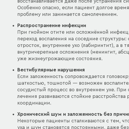
восстанавливается даже после устранения с
Особенно опасно, если пациент долгое врем
проблему или занимается самолечением.
Распространение инфекции
При гнойном отите или осложнённой инфек
переход воспаления на соседние структуры:
отросток, внутреннее ухо (лабиринтит), а в 
внутричерепные осложнения (менингит, абсце
уже жизнеугрожающие состояния.
Вестибулярные нарушения
Если заложенность сопровождается головок
шаткостью, тошнотой — возможен воспалите
сосудистый процесс во внутреннем ухе. При 
лечения развиваются стойкие расстройства 
координации.
Хронический шум и заложенность без прич
Некоторые пациенты сталкиваются с тем, чт
уха и шум становятся постоянными, даже бе